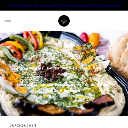
 jetzt & hol’s dir frisch ab – Middle Eastern Food, das zusammenbring
Dips, Veggies, Herzhaftes & Falafel - make it a
Plate!
Unsere Platten und Boxen gibt es für dein Event
für 8-10 Personen.
DURCHSUCHEN