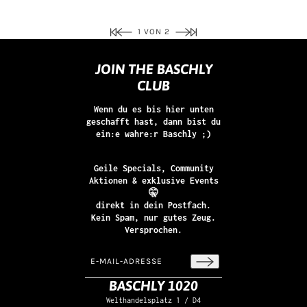
1 VON 2
JOIN THE BASCHLY
CLUB
Wenn du es bis hier unten
geschafft hast, dann bist du
ein:e wahre:r Baschly ;)
Geile Specials, Community
Aktionen & exklusive Events
🤫
direkt in dein Postfach.
Kein Spam, nur gutes Zeug.
Versprochen.
E-Mail-Adresse
Diese Website ist durch hCaptcha geschützt un
BASCHLY 1020
Welthandelsplatz 1 / D4