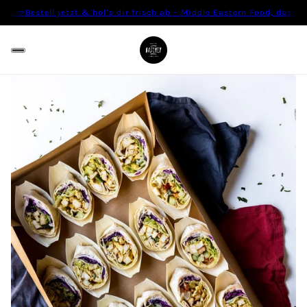
gt 🥙
Bestell jetzt & hol’s dir frisch ab – Middle Eastern Food, das z