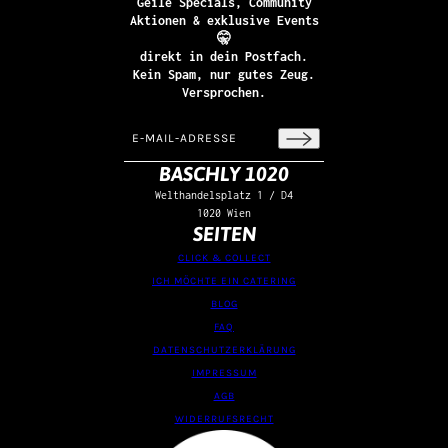
Geile Specials, Community
Aktionen & exklusive Events
🤫
direkt in dein Postfach.
Kein Spam, nur gutes Zeug.
Versprochen.
E-Mail-Adresse
Diese Website ist durch hCaptcha geschützt un
BASCHLY 1020
Welthandelsplatz 1 / D4
1020 Wien
SEITEN
CLICK & COLLECT
ICH MÖCHTE EIN CATERING
BLOG
FAQ
DATENSCHUTZERKLÄRUNG
IMPRESSUM
AGB
WIDERRUFSRECHT