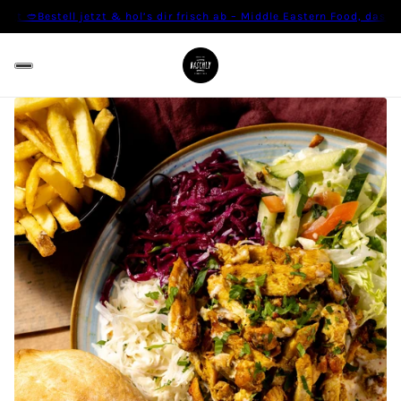
gt 🥙
Bestell jetzt & hol’s dir frisch ab – Middle Eastern Food, das z