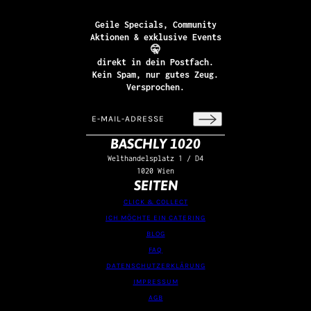
Geile Specials, Community
Aktionen & exklusive Events
🤫
direkt in dein Postfach.
Kein Spam, nur gutes Zeug.
Versprochen.
E-Mail-Adresse
Diese Website ist durch hCaptcha geschützt un
BASCHLY 1020
Welthandelsplatz 1 / D4
1020 Wien
SEITEN
CLICK & COLLECT
ICH MÖCHTE EIN CATERING
BLOG
FAQ
DATENSCHUTZERKLÄRUNG
IMPRESSUM
AGB