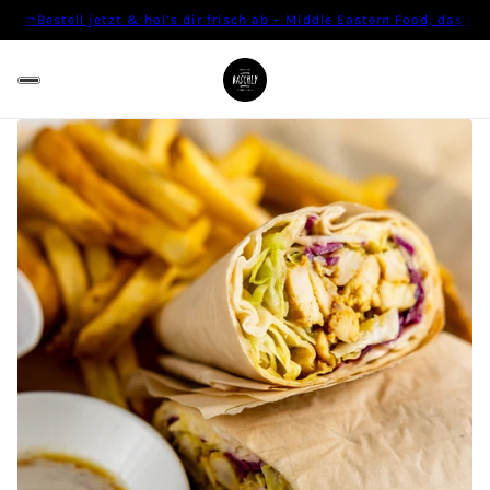
t 🥙
Bestell jetzt & hol’s dir frisch ab – Middle Eastern Food, das zu